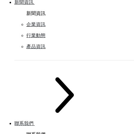
新聞資訊
新聞資訊
企業資訊
行業動態
產品資訊
聯系我們