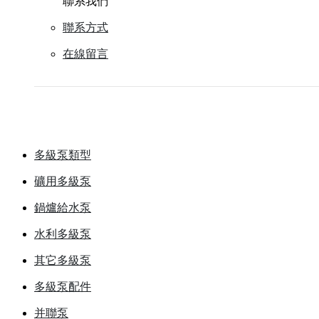
聯系我們
聯系方式
在線留言
多級泵類型
礦用多級泵
鍋爐給水泵
水利多級泵
其它多級泵
多級泵配件
并聯泵