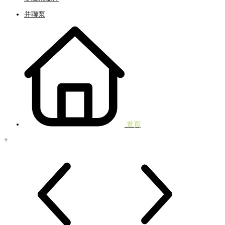
并聯泵
首頁
+