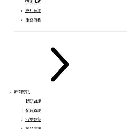
技術服務
專利技術
服務流程
新聞資訊
新聞資訊
企業資訊
行業動態
產品資訊