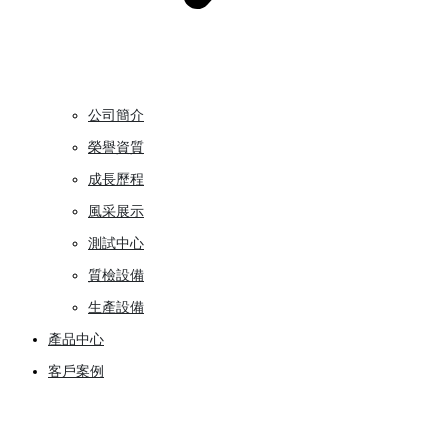
公司簡介
榮譽資質
成長歷程
風采展示
測試中心
質檢設備
生產設備
產品中心
客戶案例