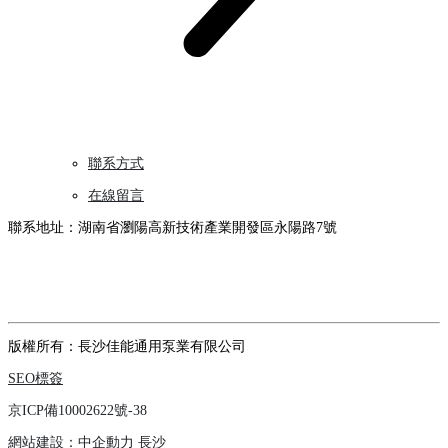
聯系方式
在線留言
聯系地址：湖南省瀏陽高新技術產業開發區永陽路7號
版權所有：長沙佳能通用泵業有限公司
SEO標簽
京ICP備10002622號-38
網站建設：中企動力
長沙