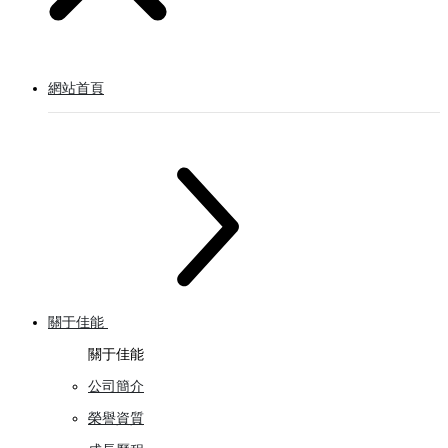
網站首頁
關于佳能
關于佳能
公司簡介
榮譽資質