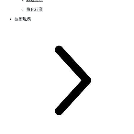
鹽化行業
技術服務